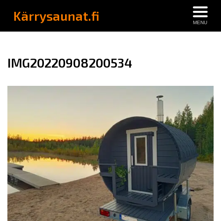
Kärrysaunat.fi
MENU
IMG20220908200534